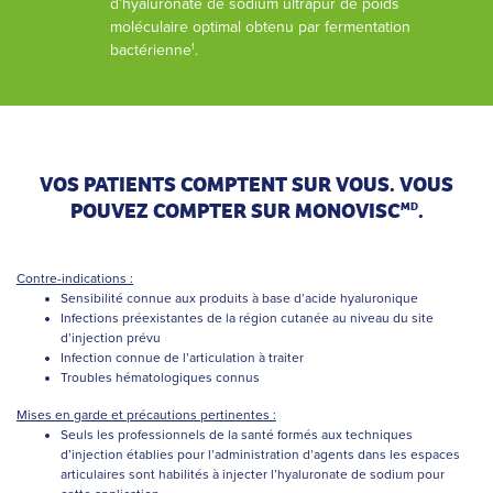
d’hyaluronate de sodium ultrapur de poids
moléculaire optimal obtenu par fermentation
bactérienne
.
1
VOS PATIENTS COMPTENT SUR VOUS. VOUS
POUVEZ COMPTER SUR MONOVISC
.
MD
Contre-indications :
Sensibilité connue aux produits à base d’acide hyaluronique
Infections préexistantes de la région cutanée au niveau du site
d’injection prévu
Infection connue de l’articulation à traiter
Troubles hématologiques connus
Mises en garde et précautions pertinentes :
Seuls les professionnels de la santé formés aux techniques
d’injection établies pour l’administration d’agents dans les espaces
articulaires sont habilités à injecter l’hyaluronate de sodium pour