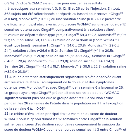
0,9 %). L’indice WOMAC a été utilisé pour évaluer les résultats
thérapeutiques aux semaines 1, 3, 6, 12, 18 et 26 après l’injection. En tout,
368 sujets ont été sélectionnés et répartis au hasard pour recevoir Cingal
MD
(n = 149), Monovisc
(n = 150) ou une solution saline (n = 69). Le paramètre
MD
d’efficacité principal était la variation du score WOMAC sur une période de 12
semaines obtenu avec Cingal
, comparativement à la solution saline
.
MD
6
** Valeurs de départ ± écart-type (mm) : Cingal
59,0 ± 12,3; Monovisc
61,0 ±
MD
MD
11,7; solution saline 58,8 ± 10,6. Diminution de la douleur (score WOMAC ±
écart-type [mm]) : semaine 1 : Cingal
(−34,6 ± 20,8); Monovisc
(−29,6 ±
MD
MD
21,4); solution saline (−26,6 ± 18,2). Semaine 12 : Cingal
(−41,1 ± 20,5);
MD
Monovisc
(−39,0 ± 21,9); solution saline (−30,8 ± 23,7). Semaine 18 : Cingal
MD
MD
(−40,5 ± 20,4); Monovisc
(−38,5 ± 23,8); solution saline (−31,4 ± 24,2).
MD
Semaine 26 : Cingal
(−42,4 ± 18,7); Monovisc
(−39,5 ± 22,8); solution saline
MD
MD
(−32,9 ± 23,6)
.
6,7
†† Aucune différence statistiquement significative n’a été observée quant
aux résultats relatifs au soulagement de la douleur et des symptômes
obtenus avec Monovisc
et avec Cingal
, de la semaine 6 à la semaine 26.
MD
MD
Le groupe ayant reçu Cingal
présentait des scores de douleur WOMAC
MD
significativement plus bas que le groupe ayant reçu la solution saline
pendant les 26 semaines de l’étude dans la population en ITT, à l’exception
de la semaine 6 (
p
= 0,09)
.
6
‡‡ Le critère d’évaluation principal était la variation du score de douleur
WOMAC pour le genou durant les 12 semaines entre Cingal
et la solution
MD
saline. Les critères d’évaluation secondaires comprenaient la variation du
score de douleur WOMAC pour le genou des semaines 1 à 3 entre Cingal
et
MD