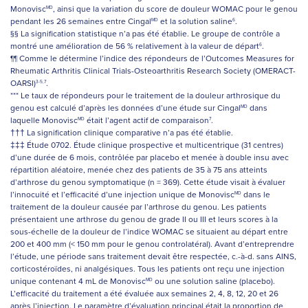
Monovisc
, ainsi que la variation du score de douleur WOMAC pour le genou
MD
pendant les 26 semaines entre Cingal
et la solution saline
.
MD
6
§§ La signification statistique n’a pas été établie. Le groupe de contrôle a
montré une amélioration de 56 % relativement à la valeur de départ
.
6
¶¶ Comme le détermine l’indice des répondeurs de l’Outcomes Measures for
Rheumatic Arthritis Clinical Trials-Osteoarthritis Research Society (OMERACT-
OARSI)
.
3-5,7
*** Le taux de répondeurs pour le traitement de la douleur arthrosique du
genou est calculé d’après les données d’une étude sur Cingal
dans
MD
laquelle Monovisc
était l’agent actif de comparaison
.
MD
7
††† La signification clinique comparative n’a pas été établie.
‡‡‡ Étude 0702. Étude clinique prospective et multicentrique (31 centres)
d’une durée de 6 mois, contrôlée par placebo et menée à double insu avec
répartition aléatoire, menée chez des patients de 35 à 75 ans atteints
d’arthrose du genou symptomatique (n = 369). Cette étude visait à évaluer
l’innocuité et l’efficacité d’une injection unique de Monovisc
dans le
MD
traitement de la douleur causée par l’arthrose du genou. Les patients
présentaient une arthrose du genou de grade II ou III et leurs scores à la
sous-échelle de la douleur de l’indice WOMAC se situaient au départ entre
200 et 400 mm (< 150 mm pour le genou controlatéral). Avant d’entreprendre
l’étude, une période sans traitement devait être respectée, c.-à-d. sans AINS,
corticostéroïdes, ni analgésiques. Tous les patients ont reçu une injection
unique contenant 4 mL de Monovisc
ou une solution saline (placebo).
MD
L’efficacité du traitement a été évaluée aux semaines 2, 4, 8, 12, 20 et 26
après l’injection. Le paramètre d’évaluation principal était la proportion de