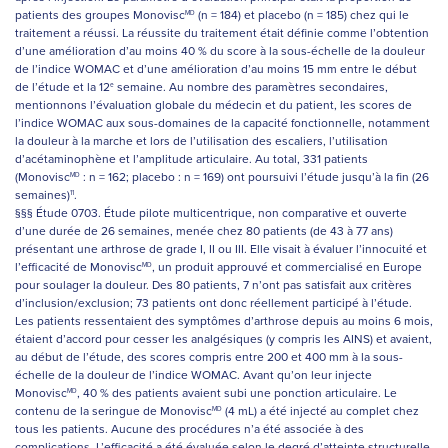
patients des groupes Monovisc
(n = 184) et placebo (n = 185) chez qui le
MD
traitement a réussi. La réussite du traitement était définie comme l’obtention
d’une amélioration d’au moins 40 % du score à la sous-échelle de la douleur
de l’indice WOMAC et d’une amélioration d’au moins 15 mm entre le début
de l’étude et la 12
semaine. Au nombre des paramètres secondaires,
e
mentionnons l’évaluation globale du médecin et du patient, les scores de
l’indice WOMAC aux sous-domaines de la capacité fonctionnelle, notamment
la douleur à la marche et lors de l’utilisation des escaliers, l’utilisation
d’acétaminophène et l’amplitude articulaire. Au total, 331 patients
(Monovisc
: n = 162; placebo : n = 169) ont poursuivi l’étude jusqu’à la fin (26
MD
semaines)
.
11
§§§ Étude 0703. Étude pilote multicentrique, non comparative et ouverte
d’une durée de 26 semaines, menée chez 80 patients (de 43 à 77 ans)
présentant une arthrose de grade I, II ou III. Elle visait à évaluer l’innocuité et
l’efficacité de Monovisc
, un produit approuvé et commercialisé en Europe
MD
pour soulager la douleur. Des 80 patients, 7 n’ont pas satisfait aux critères
d’inclusion/exclusion; 73 patients ont donc réellement participé à l’étude.
Les patients ressentaient des symptômes d’arthrose depuis au moins 6 mois,
étaient d’accord pour cesser les analgésiques (y compris les AINS) et avaient,
au début de l’étude, des scores compris entre 200 et 400 mm à la sous-
échelle de la douleur de l’indice WOMAC. Avant qu’on leur injecte
Monovisc
, 40 % des patients avaient subi une ponction articulaire. Le
MD
contenu de la seringue de Monovisc
(4 mL) a été injecté au complet chez
MD
tous les patients. Aucune des procédures n’a été associée à des
complications. L’efficacité a été évaluée selon le degré d’atteinte structurelle