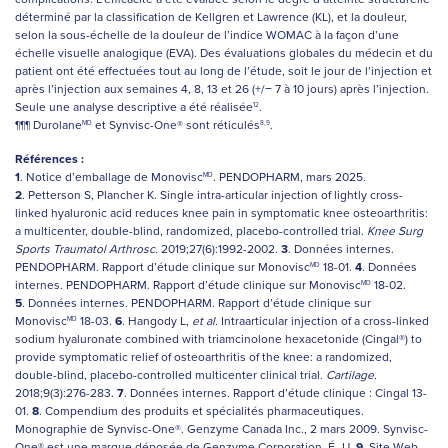
déterminé par la classification de Kellgren et Lawrence (KL), et la douleur,
selon la sous-échelle de la douleur de l’indice WOMAC à la façon d’une
échelle visuelle analogique (EVA). Des évaluations globales du médecin et du
patient ont été effectuées tout au long de l’étude, soit le jour de l’injection et
après l’injection aux semaines 4, 8, 13 et 26 (+/− 7 à 10 jours) après l’injection.
Seule une analyse descriptive a été réalisée
.
12
¶¶¶ Durolane
et Synvisc-One® sont réticulés
.
MD
8,9
Références :
1
. Notice d’emballage de Monovisc
. PENDOPHARM, mars 2025.
MD
2
. Petterson S, Plancher K. Single intra-articular injection of lightly cross-
linked hyaluronic acid reduces knee pain in symptomatic knee osteoarthritis:
a multicenter, double-blind, randomized, placebo-controlled trial.
Knee Surg
Sports Traumatol Arthrosc.
2019;27(6):1992-2002.
3
. Données internes.
PENDOPHARM. Rapport d’étude clinique sur Monovisc
18-01.
4
. Données
MD
internes. PENDOPHARM. Rapport d’étude clinique sur Monovisc
18-02.
MD
5
. Données internes. PENDOPHARM. Rapport d’étude clinique sur
Monovisc
18-03.
6
. Hangody L,
et al.
Intraarticular injection of a cross-linked
MD
sodium hyaluronate combined with triamcinolone hexacetonide (Cingal®) to
provide symptomatic relief of osteoarthritis of the knee: a randomized,
double-blind, placebo-controlled multicenter clinical trial.
Cartilage.
2018;9(3):276-283.
7
. Données internes. Rapport d’étude clinique : Cingal 13-
01.
8
. Compendium des produits et spécialités pharmaceutiques.
Monographie de Synvisc-One®. Genzyme Canada Inc., 2 mars 2009. Synvisc-
One® est une marque déposée de Genzyme Corporation, É.-U.
9
. Site Web