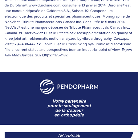
de Durolane®. www.durolane.com, consulté le 13 janvier 2014. Durolane® est
une marque déposée de Galderma S.A., Suisse.
10
. Compendium
électronique des produits et spécialités pharmaceutiques. Monographie de
NeoVisc®. Tribute Pharmaceuticals Canada Inc. Consultée le 5 mars 2014.
NeoVisc® est une marque déposée de Tribute Pharmaceuticals Canada Inc.,
Canada.
11
. Baczkowicz D,
et al.
Effects of viscosupplementation on quality of
knee joint arthrokinematic motion analyzed by vibroarthrography.
Cartilage.
2021;12(4):438-447.
12
. Faivre J,
et al.
Crosslinking hyaluronic acid soft-tissue
fillers: current status and perspectives from an industrial point of view.
Expert
Rev Med Devices.
2021;18(12):1175-1187.
Votre partenaire
pour le soulagement
de la douleur
en orthopédie
ARTHROSE