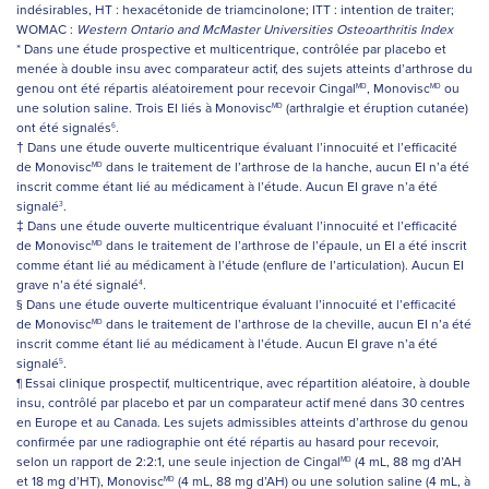
indésirables, HT : hexacétonide de triamcinolone; ITT : intention de traiter;
WOMAC :
Western Ontario and McMaster Universities Osteoarthritis Index
* Dans une étude prospective et multicentrique, contrôlée par placebo et
menée à double insu avec comparateur actif, des sujets atteints d’arthrose du
genou ont été répartis aléatoirement pour recevoir Cingal
, Monovisc
ou
MD
MD
une solution saline. Trois EI liés à Monovisc
(arthralgie et éruption cutanée)
MD
ont été signalés
.
6
† Dans une étude ouverte multicentrique évaluant l’innocuité et l’efficacité
de Monovisc
dans le traitement de l’arthrose de la hanche, aucun EI n’a été
MD
inscrit comme étant lié au médicament à l’étude. Aucun EI grave n’a été
signalé
.
3
‡ Dans une étude ouverte multicentrique évaluant l’innocuité et l’efficacité
de Monovisc
dans le traitement de l’arthrose de l’épaule, un EI a été inscrit
MD
comme étant lié au médicament à l’étude (enflure de l’articulation). Aucun EI
grave n’a été signalé
.
4
§ Dans une étude ouverte multicentrique évaluant l’innocuité et l’efficacité
de Monovisc
dans le traitement de l’arthrose de la cheville, aucun EI n’a été
MD
inscrit comme étant lié au médicament à l’étude. Aucun EI grave n’a été
signalé
.
5
¶ Essai clinique prospectif, multicentrique, avec répartition aléatoire, à double
insu, contrôlé par placebo et par un comparateur actif mené dans 30 centres
en Europe et au Canada. Les sujets admissibles atteints d’arthrose du genou
confirmée par une radiographie ont été répartis au hasard pour recevoir,
selon un rapport de 2:2:1, une seule injection de Cingal
(4 mL, 88 mg d’AH
MD
et 18 mg d’HT), Monovisc
(4 mL, 88 mg d’AH) ou une solution saline (4 mL, à
MD