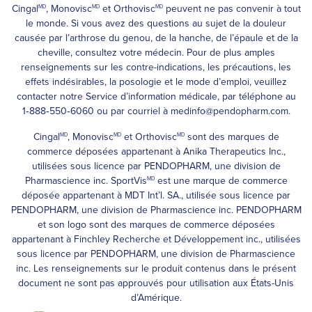
Cingal
, Monovisc
et Orthovisc
peuvent ne pas convenir à tout
MD
MD
MD
le monde. Si vous avez des questions au sujet de la douleur
causée par l’arthrose du genou, de la hanche, de l’épaule et de la
cheville, consultez votre médecin. Pour de plus amples
renseignements sur les contre-indications, les précautions, les
effets indésirables, la posologie et le mode d’emploi, veuillez
contacter notre Service d’information médicale, par téléphone au
1‑888‑550‑6060
ou par courriel à
medinfo@pendopharm.com
.
Cingal
, Monovisc
et Orthovisc
sont des marques de
MD
MD
MD
commerce déposées appartenant à Anika Therapeutics Inc.,
utilisées sous licence par PENDOPHARM, une division de
Pharmascience inc. SportVis
est une marque de commerce
MD
déposée appartenant à MDT Int’l. SA., utilisée sous licence par
PENDOPHARM, une division de Pharmascience inc. PENDOPHARM
et son logo sont des marques de commerce déposées
appartenant à Finchley Recherche et Développement inc., utilisées
sous licence par PENDOPHARM, une division de Pharmascience
inc. Les renseignements sur le produit contenus dans le présent
document ne sont pas approuvés pour utilisation aux États-Unis
d’Amérique.