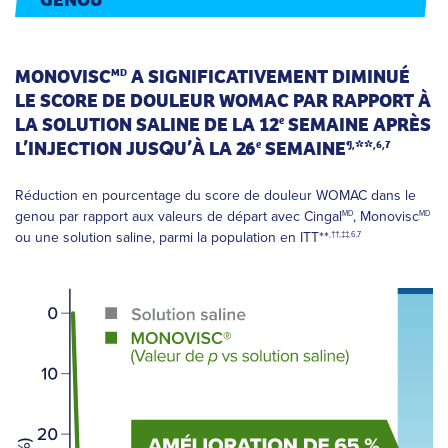
MONOVISC
A SIGNIFICATIVEMENT DIMINUÉ
MD
LE SCORE DE DOULEUR WOMAC PAR RAPPORT À
LA SOLUTION SALINE DE LA 12
SEMAINE APRÈS
e
L’INJECTION JUS
U’À LA 26
SEMAINE
**
e
¶,
,6,7
Q
Réduction en pourcentage du score de douleur WOMAC dans le
genou par rapport aux valeurs de départ avec Cingal
, Monovisc
MD
MD
ou une solution saline, parmi la population en ITT**
,††,‡‡,6,7