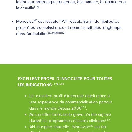
la douleur arthrosique au genou, à la hanche, à l’épaule et à
la cheville
.
1,8-10
Monovisc
est réticulé; l’AH réticulé aurait de meilleures
MD
propriétés viscoélastiques et demeurerait plus longtemps
dans l’articulation
.
‡‡‡,§§§,¶¶¶,1,11,12
EXCELLENT PROFIL D’INNOCUITÉ POUR TOUTES
LES INDICATIONS*
,†,‡,§,3-5,7
Un excellent profil d’innocuité établi grâce à
une expérience de commercialisation partout
dans le monde depuis 2008
.
3-5,7
Aucun effet indésirable grave n’a été signalé
durant les programmes d’essais cliniques
.
3-5,7
AH d’origine naturelle : Monovisc
est fait
MD