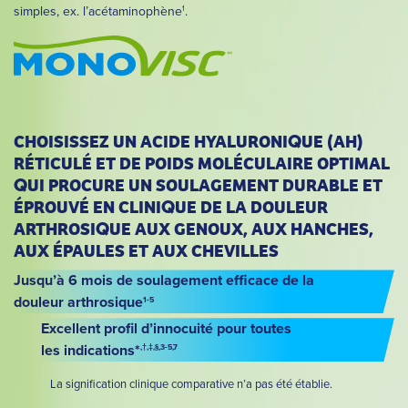
simples, ex. l’acétaminophène
.
1
CHOISISSEZ UN ACIDE HYALURONI
UE (AH)
Q
RÉTICULÉ ET DE POIDS MOLÉCULAIRE OPTIMAL
UI PROCURE UN SOULAGEMENT DURABLE ET
Q
ÉPROUVÉ EN CLINI
UE DE LA DOULEUR
Q
ARTHROSI
UE AUX GENOUX, AUX HANCHES,
Q
AUX ÉPAULES ET AUX CHEVILLES
Jusqu’à 6 mois de soulagement efficace de la
douleur arthrosique
1-5
Excellent profil d’innocuité pour toutes
les indications*
,†,‡,§,3-5,7
La signification clinique comparative n’a pas été établie.