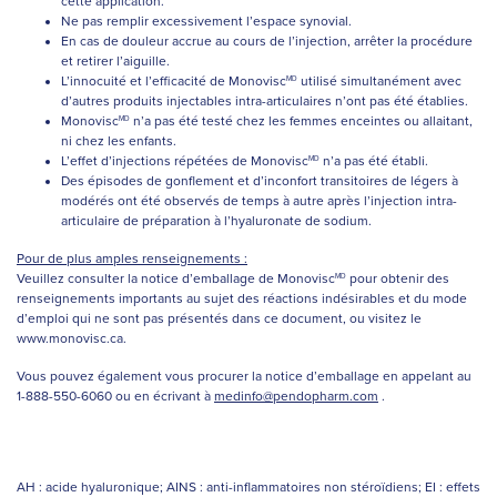
cette application.
Ne pas remplir excessivement l’espace synovial.
En cas de douleur accrue au cours de l’injection, arrêter la procédure
et retirer l’aiguille.
L’innocuité et l’efficacité de Monovisc
utilisé simultanément avec
MD
d’autres produits injectables intra-articulaires n’ont pas été établies.
Monovisc
n’a pas été testé chez les femmes enceintes ou allaitant,
MD
ni chez les enfants.
L’effet d’injections répétées de Monovisc
n’a pas été établi.
MD
Des épisodes de gonflement et d’inconfort transitoires de légers à
modérés ont été observés de temps à autre après l’injection intra-
articulaire de préparation à l’hyaluronate de sodium.
Pour de plus amples renseignements :
Veuillez consulter la notice d’emballage de Monovisc
pour obtenir des
MD
renseignements importants au sujet des réactions indésirables et du mode
d’emploi qui ne sont pas présentés dans ce document, ou visitez le
www.monovisc.ca.
Vous pouvez également vous procurer la notice d’emballage en appelant au
1-888-550-6060 ou en écrivant à
medinfo@pendopharm.com
.
AH : acide hyaluronique; AINS : anti-inflammatoires non stéroïdiens; EI : effets