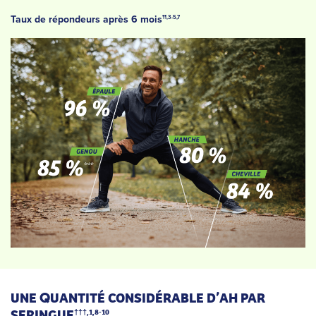
Taux de répondeurs après 6 mois
¶¶,3-5,7
UNE
UANTITÉ CONSIDÉRABLE D’AH PAR
Q
SERINGUE
†††,1,8-10